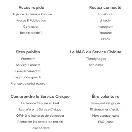
Accès rapide
Restez connecté
L'Agence du Service Civique
Facebook
Presse & Publication
Linkedin
Connexion
Instagram
Besoin d'aide ?
Youtube
TikTok
Sites publics
Le MAG du Service Civique
France.fr
Témoignages
Service-Public.fr
Actualités
Gouvernement.fr
Legifrance.gouv.fr
France-volontaires.org
Comprendre le Service Civique
Être volontaire
Le Service Civique en bref
Pourquoi s'engager
Les référents Service Civique
10 domaines d'action
Offrir à la jeunesse de s'engager
Mon espace jeune
Renforcer les acteur de terrain
FAQ jeune
Faire société