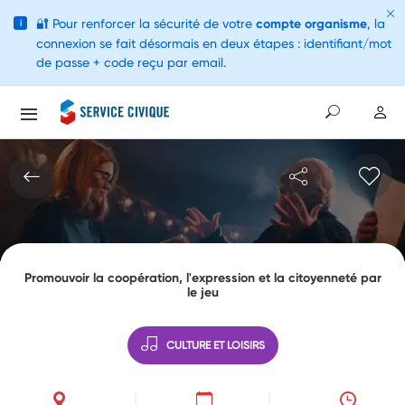
🔐
Pour renforcer la sécurité de votre
compte organisme
, la
i
connexion se fait désormais en deux étapes : identifiant/mot
de passe + code reçu par email.
Promouvoir la coopération, l'expression et la citoyenneté par
le jeu
CULTURE ET LOISIRS