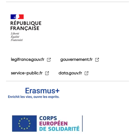
legifrance.gouv.fr
gouvernement.fr
service-public.fr
data.gouv.fr