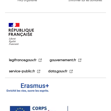
FAQ organisme
S'informer sur les domaines
legifrance.gouv.fr
gouvernement.fr
service-public.fr
data.gouv.fr