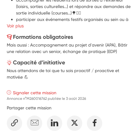
(loisirs, sorties culturelles...) et répondre aux demandes de 
sortie individuelle (courses...)
🌳🚶‍♀️
participer aux événements festifs organisés au sein ou à 
Voir plus
l'extérieur de la structure
partager des passions et découvrir celles des résidents
Formations obligatoires
transmettre des connaissances numériques aux 
Mais aussi : Accompagnement au projet d'avenir (APA), Bâtir
personnes âgées pour favoriser le lien avec l'extérieur 
une relation avec un senior, échange de pratique (EDP)
(skype, mails, ...)
🗣️💬
Capacité d’initiative
Nous attendons de toi que tu sois proactif / proactive et
motivé.e 💪
Signaler cette mission
Annonce n°M260016762 publiée le
3 août 2026
Partager cette mission