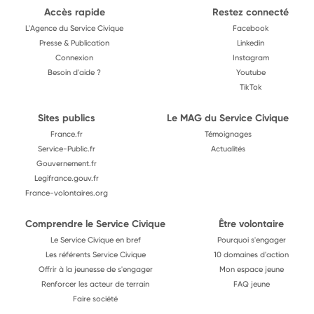
Accès rapide
Restez connecté
L'Agence du Service Civique
Facebook
Presse & Publication
Linkedin
Connexion
Instagram
Besoin d'aide ?
Youtube
TikTok
Sites publics
Le MAG du Service Civique
France.fr
Témoignages
Service-Public.fr
Actualités
Gouvernement.fr
Legifrance.gouv.fr
France-volontaires.org
Comprendre le Service Civique
Être volontaire
Le Service Civique en bref
Pourquoi s'engager
Les référents Service Civique
10 domaines d'action
Offrir à la jeunesse de s'engager
Mon espace jeune
Renforcer les acteur de terrain
FAQ jeune
Faire société