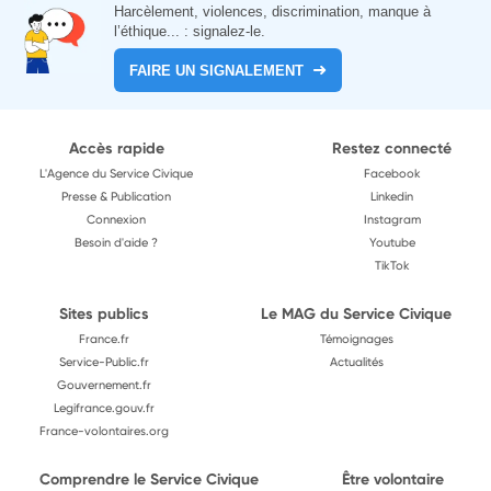
Harcèlement, violences, discrimination, manque à
l’éthique... : signalez-le.
FAIRE UN SIGNALEMENT
Accès rapide
Restez connecté
L'Agence du Service Civique
Facebook
Presse & Publication
Linkedin
Connexion
Instagram
Besoin d'aide ?
Youtube
TikTok
Sites publics
Le MAG du Service Civique
France.fr
Témoignages
Service-Public.fr
Actualités
Gouvernement.fr
Legifrance.gouv.fr
France-volontaires.org
Comprendre le Service Civique
Être volontaire