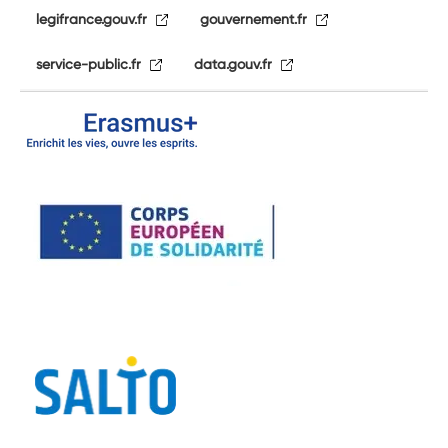
legifrance.gouv.fr
gouvernement.fr
service-public.fr
data.gouv.fr