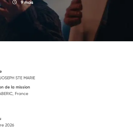
9 mois
e
JOSEPH STE MARIE
on de la mission
BERIC, France
u
re 2026