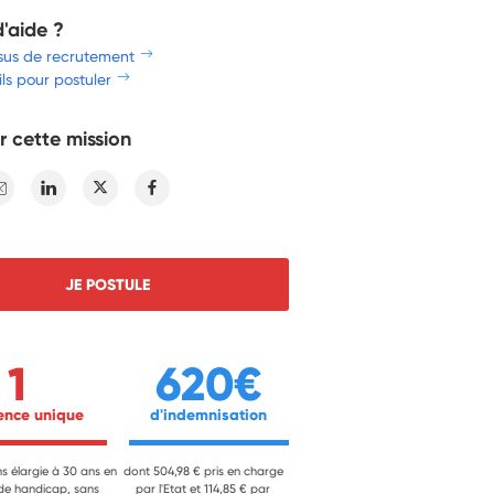
d'aide ?
sus de recrutement
ls pour postuler
r cette mission
E-mail
Linkedin
Twitter
Facebook
JE POSTULE
1
620€
ience unique 
 d'indemnisation 
ns élargie à 30 ans en
dont 504,98 € pris en charge
 de handicap, sans
par l'Etat et 114,85 € par