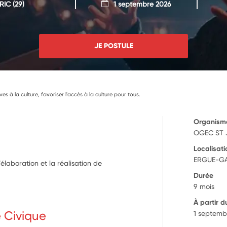
RIC
(29)
1 septembre 2026
JE POSTULE
lèves à la culture, favoriser l'accès à la culture pour tous.
Organism
OGEC ST 
Localisati
ERGUE-GA
laboration et la réalisation de
Durée
9 mois
À partir d
e Civique
1 septemb