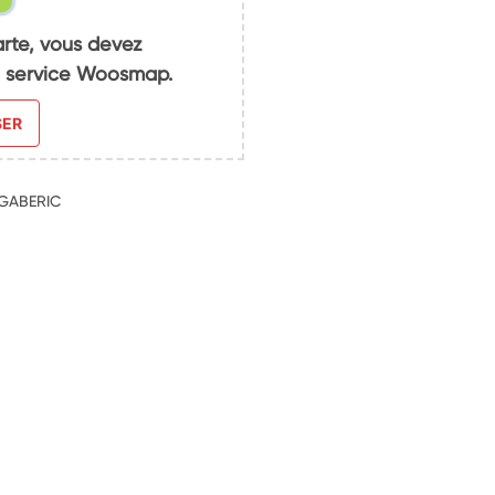
arte, vous devez
du service Woosmap.
SER
-GABERIC