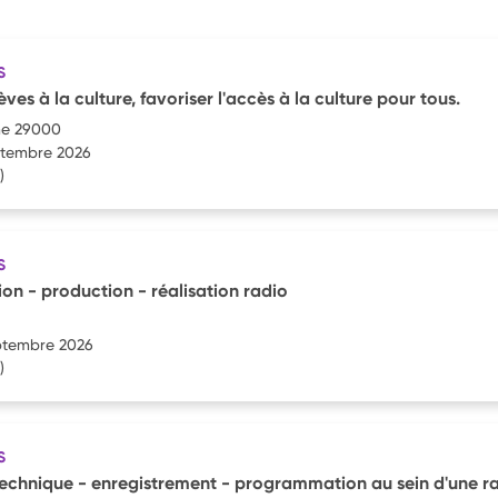
S
lèves à la culture, favoriser l'accès à la culture pour tous.
me 29000
eptembre 2026
)
S
on - production - réalisation radio
eptembre 2026
)
S
 technique - enregistrement - programmation au sein d'une r