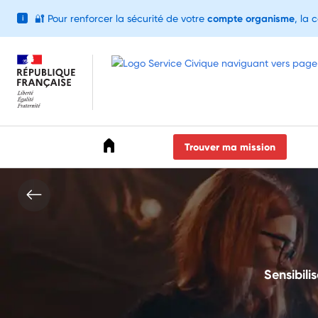
🔐
Pour renforcer la sécurité de votre
compte organisme
, la 
i
Accéder au menu
Accéder au contenu
Accéder au pied de page
Trouver ma mission
Sensibilis