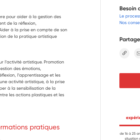
Besoin 
Le proces
ère pour aider à la gestion des
Nos consei
t de la réflexion,
 Aider à la prise en compte de son
ation de la pratique artistique
Partage
lien
 l’activité artistique. Promotion 
gestion des émotions, 
lexion, l’apprentissage et les 
 activité artistique, à la prise 
er à la sensibilisation de la 
tre les actions plastiques et les 
 expér
formations pratiques
de 16 à 25 a
situation