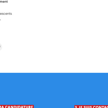
ement
lescents
e