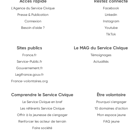
Accès rapide
Restez connecté
L'Agence du Service Civique
Facebook
Presse & Publication
Linkedin
Connexion
Instagram
Besoin d'aide ?
Youtube
TikTok
Sites publics
Le MAG du Service Civique
France.fr
Témoignages
Service-Public.fr
Actualités
Gouvernement.fr
Legifrance.gouv.fr
France-volontaires.org
Comprendre le Service Civique
Être volontaire
Le Service Civique en bref
Pourquoi s'engager
Les référents Service Civique
10 domaines d'action
Offrir à la jeunesse de s'engager
Mon espace jeune
Renforcer les acteur de terrain
FAQ jeune
Faire société