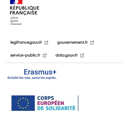
legifrance.gouv.fr
gouvernement.fr
service-public.fr
data.gouv.fr