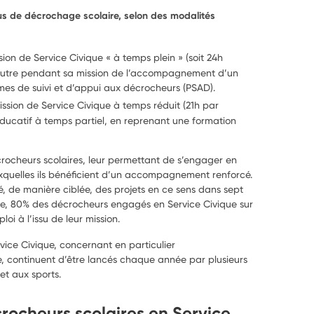
sus de décrochage scolaire, selon des modalités
ion de Service Civique « à temps plein » (soit 24h
 outre pendant sa mission de l’accompagnement d’un
es de suivi et d’appui aux décrocheurs (PSAD).
ission de Service Civique à temps réduit (21h par
catif à temps partiel, en reprenant une formation
crocheurs scolaires, leur permettant de s’engager en
uxquelles ils bénéficient d’un accompagnement renforcé.
cé, de manière ciblée, des projets en ce sens dans sept
ple, 80% des décrocheurs engagés en Service Civique sur
i à l’issu de leur mission.
ice Civique, concernant en particulier
 continuent d’être lancés chaque année par plusieurs
t aux sports.
ocheurs scolaires en Service