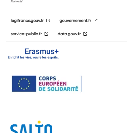
legifrance.gouv.fr
gouvernement.fr
service-public.fr
data.gouv.fr