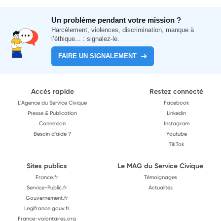
Un problème pendant votre mission ?
Harcèlement, violences, discrimination, manque à
l’éthique... : signalez-le.
FAIRE UN SIGNALEMENT
Accès rapide
Restez connecté
L'Agence du Service Civique
Facebook
Presse & Publication
Linkedin
Connexion
Instagram
Besoin d'aide ?
Youtube
TikTok
Sites publics
Le MAG du Service Civique
France.fr
Témoignages
Service-Public.fr
Actualités
Gouvernement.fr
Legifrance.gouv.fr
France-volontaires.org