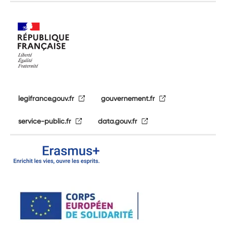
legifrance.gouv.fr
gouvernement.fr
service-public.fr
data.gouv.fr