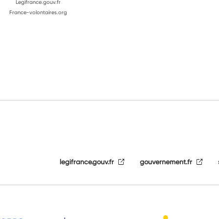
Legifrance.gouv.fr
France-volontaires.org
legifrance.gouv.fr
gouvernement.fr