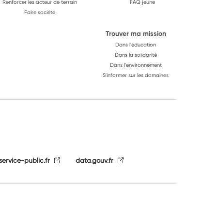
Renforcer les acteur de terrain
FAQ jeune
Faire société
Trouver ma mission
Dans l'éducation
Dans la solidarité
Dans l'environnement
S'informer sur les domaines
service-public.fr
data.gouv.fr