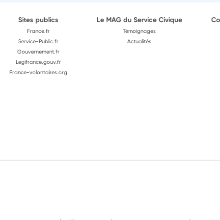
Sites publics
Le MAG du Service Civique
Co
France.fr
Témoignages
Service-Public.fr
Actualités
Gouvernement.fr
Legifrance.gouv.fr
France-volontaires.org