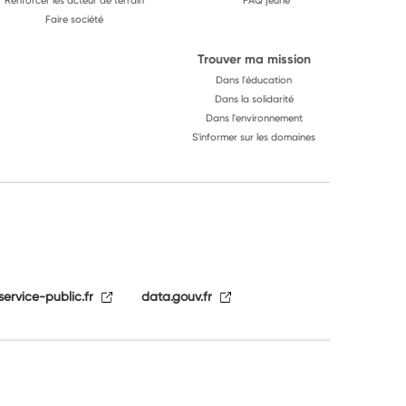
Renforcer les acteur de terrain
FAQ jeune
Faire société
Trouver ma mission
Dans l'éducation
Dans la solidarité
Dans l'environnement
S'informer sur les domaines
service-public.fr
data.gouv.fr