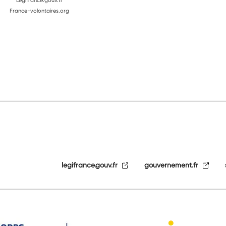
Legifrance.gouv.fr
France-volontaires.org
legifrance.gouv.fr
gouvernement.fr