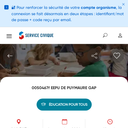
🔐
Pour renforcer la sécurité de votre
compte organisme
, la
i
connexion se fait désormais en deux étapes : identifiant/mot
de passe + code reçu par email.
0050467f EEPU DE PUYMAURE GAP
ÉDUCATION POUR TOUS