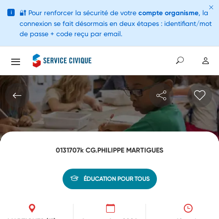
🔐
Pour renforcer la sécurité de votre
compte organisme
, la
i
connexion se fait désormais en deux étapes : identifiant/mot
de passe + code reçu par email.
0131707k CG.PHILIPPE MARTIGUES
ÉDUCATION POUR TOUS