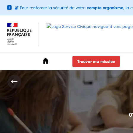
🔐
Pour renforcer la sécurité de votre
compte organisme
, la 
i
Accéder au menu
Accéder au contenu
Accéder au pied de page
Trouver ma mission
0