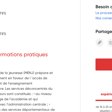
Besoin 
Le proces
IFS
Nos consei
Partage
IFS
lien
formations pratiques
 de la jeunesse (MENJ) prépare et
ment en faveur de l 'accès de
t de l'enseignement
re. Les services déconcentrés du
eurs sont constitués : • au niveau
 expér
ège de l'académie et qui
vec l'administration centrale ; •
de 16 à 25 a
s des services départementaux de
situation