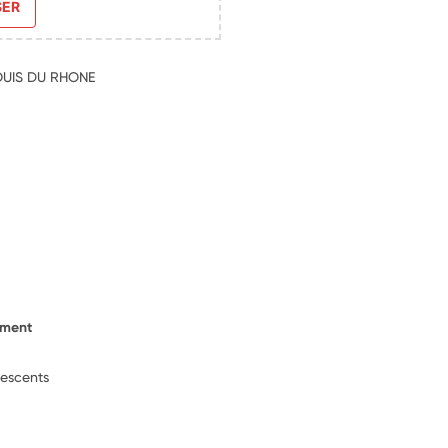
SER
LOUIS DU RHONE
ement
lescents