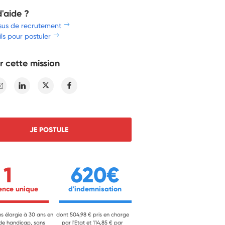
d'aide ?
sus de recrutement
ls pour postuler
r cette mission
E-mail
Linkedin
Twitter
Facebook
JE POSTULE
1
620€
ience unique 
 d'indemnisation 
ns élargie à 30 ans en
dont 504,98 € pris en charge
 de handicap, sans
par l'Etat et 114,85 € par