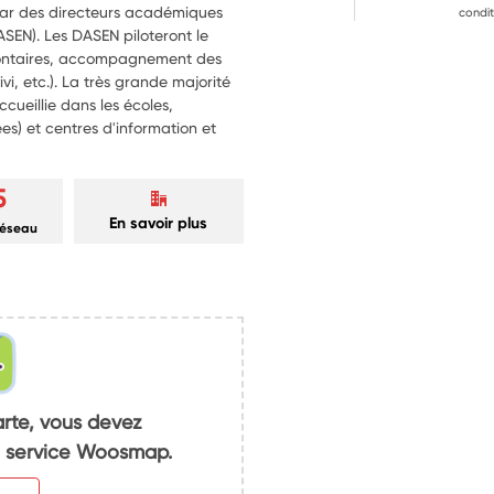
 par des directeurs académiques
condit
ASEN). Les DASEN piloteront le
volontaires, accompagnement des
vi, etc.). La très grande majorité
ccueillie dans les écoles,
ées) et centres d'information et
5
En savoir plus
réseau
arte, vous devez
du service Woosmap.