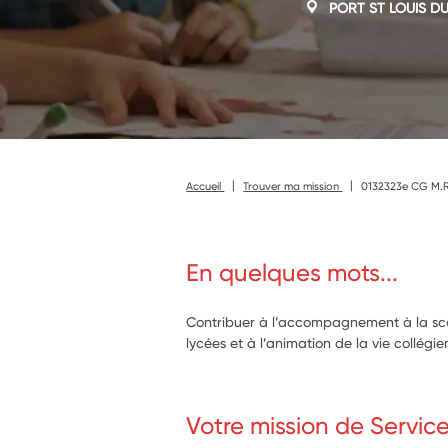
PORT ST LOUIS D
Accueil
Trouver ma mission
0132323e CG M.
En quelques mots...
Contribuer à l’accompagnement à la scol
lycées et à l’animation de la vie collégi
Votre mission de Servic