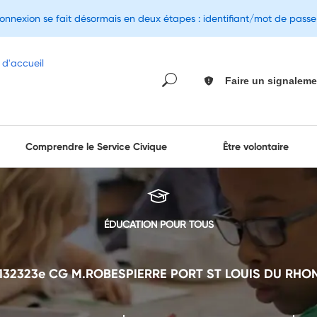
connexion se fait désormais en deux étapes : identifiant/mot de pass
Faire un signaleme
Comprendre le Service Civique
Être volontaire
ÉDUCATION POUR TOUS
132323e CG M.ROBESPIERRE PORT ST LOUIS DU RHO