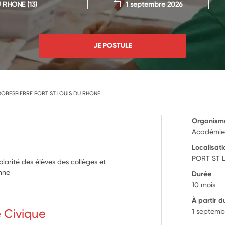
U RHONE
(13)
1 septembre 2026
JE POSTULE
ROBESPIERRE PORT ST LOUIS DU RHONE
Organism
Académie 
Localisati
PORT ST 
arité des élèves des collèges et
enne
Durée
10 mois
À partir d
e Civique
1 septemb