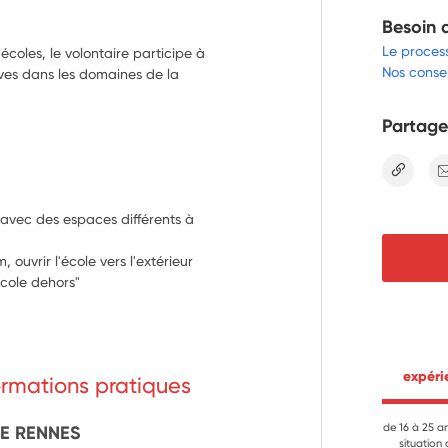
Besoin 
Le proces
coles, le volontaire participe à
Nos consei
èves dans les domaines de la
Partage
lien
vec des espaces différents à 
 ouvrir l'école vers l'extérieur
cole dehors"
 expér
formations pratiques
de 16 à 25 a
DE RENNES
situation