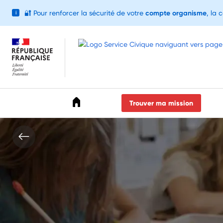
🔐
Pour renforcer la sécurité de votre
compte organisme
, la 
i
Accéder au menu
Accéder au contenu
Accéder au pied de page
Trouver ma mission