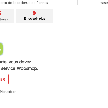
ctorat de l'académie de Rennes
condit
5
En savoir plus
réseau
arte, vous devez
du service Woosmap.
SER
 Montafilan
t