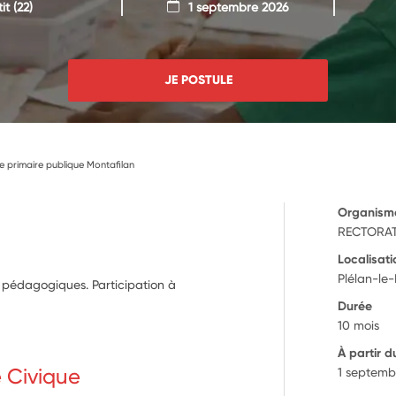
it
(22)
1 septembre 2026
JE POSTULE
 primaire publique Montafilan
Organism
RECTORAT
Localisati
Plélan-le-
t pédagogiques. Participation à
Durée
10 mois
À partir d
e Civique
1 septemb