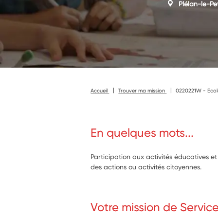
Plélan-le-Pet
Accueil
Trouver ma mission
0220221W - Ecole
En quelques mots...
Participation aux activités éducatives e
des actions ou activités citoyennes.
Votre mission de Servic