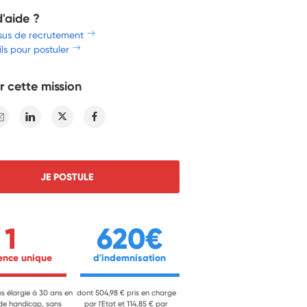
d'aide ?
sus de recrutement
ls pour postuler
r cette mission
E-mail
Linkedin
Twitter
Facebook
JE POSTULE
1
620€
ience unique 
 d'indemnisation 
ns élargie à 30 ans en
dont 504,98 € pris en charge
 de handicap, sans
par l'Etat et 114,85 € par