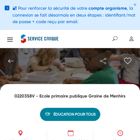
🔐
Pour renforcer la sécurité de votre
compte organisme
, la
i
connexion se fait désormais en deux étapes : identifiant/mot
de passe + code reçu par email.
0220358V - Ecole primaire publique Graine de Menhirs
ÉDUCATION POUR TOUS