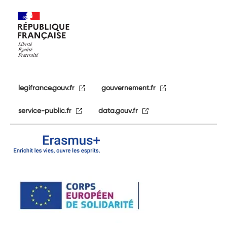
legifrance.gouv.fr
gouvernement.fr
service-public.fr
data.gouv.fr