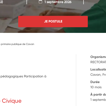
2)
1 septembre 2026
JE POSTULE
 primaire publique de Cavan
Organism
RECTORAT
Localisati
Cavan, F
et pédagogiques Participation à
Durée
10 mois
À partir d
e Civique
1 septemb