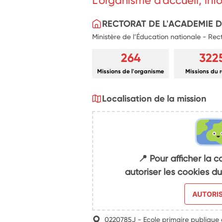
L'organisme d'accueil, in
l’ensemble de la communauté éducative,
personnels de l’école.
RECTORAT DE L'ACADEMIE 
Ministère de l’Éducation nationale - Re
264
322
Missions de l'organisme
Missions du 
Localisation de la mission
📍 Pour afficher la c
autoriser les cookies 
AUTORI
0220785J - Ecole primaire publique