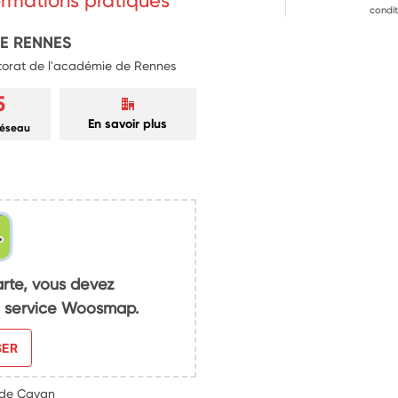
formations pratiques
en complément de l’action des 
condit
DE RENNES
ctorat de l'académie de Rennes
5
En savoir plus
réseau
arte, vous devez
du service Woosmap.
SER
 de Cavan