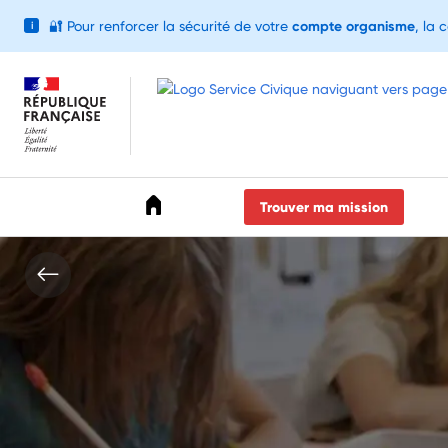
🔐
Pour renforcer la sécurité de votre
compte organisme
, la 
i
Accéder au menu
Accéder au contenu
Accéder au pied de page
Trouver ma mission