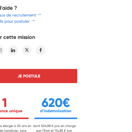
d'aide ?
sus de recrutement
ls pour postuler
r cette mission
E-mail
Linkedin
Twitter
Facebook
JE POSTULE
1
620€
ience unique 
 d'indemnisation 
ns élargie à 30 ans en
dont 504,98 € pris en charge
 de handicap, sans
par l'Etat et 114,85 € par