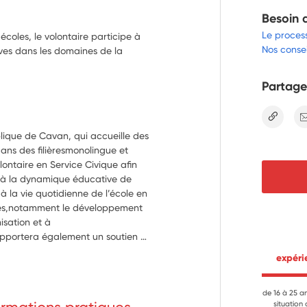
Besoin 
Le proces
coles, le volontaire participe à
Nos consei
èves dans les domaines de la
Partage
lien
blique de Cavan, qui accueille des 
ans des filièresmonolingue et 
lontaire en Service Civique afin 
 à la dynamique éducative de 
à la vie quotidienne de l’école en 
s,notamment le développement 
sation et à 
apportera également un soutien à 
 lavie de l’établissement et 
 expér
ura à s'impliquer dans le projet 
e fin d'année "Cavan Zappe ses 
démarche de coopération avec 
de 16 à 25 a
situation