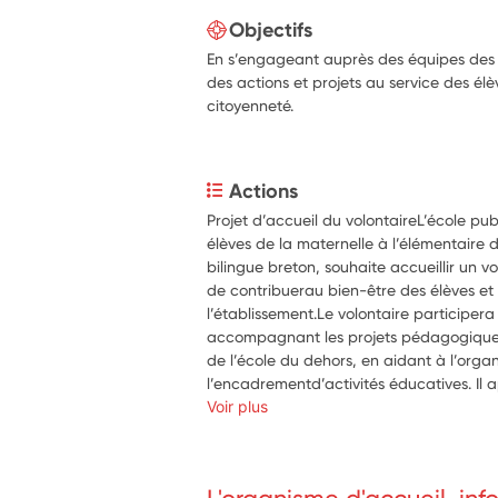
Objectifs
En s’engageant auprès des équipes des é
des actions et projets au service des él
citoyenneté.
Actions
Projet d’accueil du volontaireL’école pu
élèves de la maternelle à l’élémentaire d
bilingue breton, souhaite accueillir un vo
de contribuerau bien-être des élèves et
l’établissement.Le volontaire participera 
accompagnant les projets pédagogique
de l’école du dehors, en aidant à l’organi
l’encadrementd’activités éducatives. Il 
la direction dans certaines tâches liées à
Voir plus
pourra accompagner les enseignants. Il a
Ecoledu Dehors et sur un évènementiel d
écrans".Sa mission s’inscrira dans une 