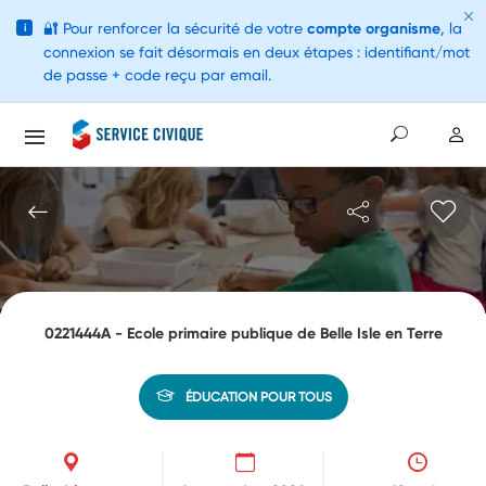
🔐
Pour renforcer la sécurité de votre
compte organisme
, la
i
connexion se fait désormais en deux étapes : identifiant/mot
de passe + code reçu par email.
0221444A - Ecole primaire publique de Belle Isle en Terre
ÉDUCATION POUR TOUS