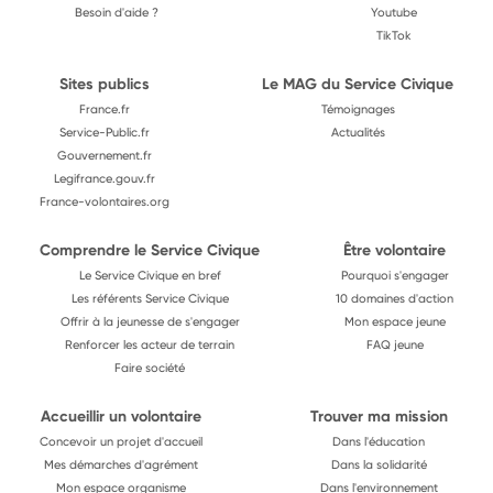
Besoin d'aide ?
Youtube
TikTok
Sites publics
Le MAG du Service Civique
France.fr
Témoignages
Service-Public.fr
Actualités
Gouvernement.fr
Legifrance.gouv.fr
France-volontaires.org
Comprendre le Service Civique
Être volontaire
Le Service Civique en bref
Pourquoi s'engager
Les référents Service Civique
10 domaines d'action
Offrir à la jeunesse de s'engager
Mon espace jeune
Renforcer les acteur de terrain
FAQ jeune
Faire société
Accueillir un volontaire
Trouver ma mission
Concevoir un projet d'accueil
Dans l'éducation
Mes démarches d'agrément
Dans la solidarité
Mon espace organisme
Dans l'environnement