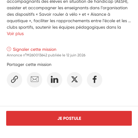
accompagnants des élèves en situation de handicap (AESH), 
assister et accompagner les enseignants dans l’organisation 
des dispositifs « Savoir rouler à vélo » et « Aisance à 
aquatique », faciliter les rapprochements entre l’école et les 
clubs sportifs, soutenir les équipes pédagogiques dans la 
mise en œuvre du dispositif des 30 minutes d’activité 
Voir plus
physique quotidienne.
Signaler cette mission
Annonce n°M260013642 publiée le
12 juin 2026
Partager cette mission
JE POSTULE