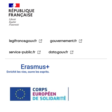
legifrance.gouv.fr
gouvernement.fr
service-public.fr
data.gouv.fr