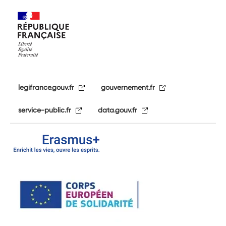
legifrance.gouv.fr
gouvernement.fr
service-public.fr
data.gouv.fr