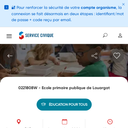
🔐
Pour renforcer la sécurité de votre
compte organisme
, la
i
connexion se fait désormais en deux étapes : identifiant/mot
de passe + code reçu par email.
0221808W - Ecole primaire publique de Louargat
ÉDUCATION POUR TOUS