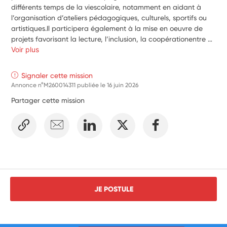
différents temps de la viescolaire, notamment en aidant à 
l’organisation d’ateliers pédagogiques, culturels, sportifs ou 
artistiques.Il participera également à la mise en oeuvre de 
projets favorisant la lecture, l’inclusion, la coopérationentre 
élèves et l’éducation à la citoyenneté.Au quotidien, il pourra 
Voir plus
apporter son soutien lors des sorties scolaires, des projets 
d’école, des temps debibliothèque, des activités numériques 
Signaler cette mission
et des actions visant à développer le vivre-ensemble. 
Annonce n°M260014311 publiée le
16 juin 2026
Sonintervention permettra de diversifier les activités 
Partager cette mission
proposées aux élèves et d’apporter une attentionparticulière 
à ceux qui nécessitent un accompagnement renforcé.
JE POSTULE