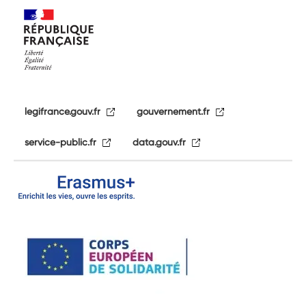
legifrance.gouv.fr
gouvernement.fr
service-public.fr
data.gouv.fr