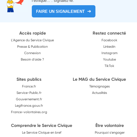
l’éthique... : signalez-le.
FAIRE UN SIGNALEMENT
Accès rapide
Restez connecté
L'Agence du Service Civique
Facebook
Presse & Publication
Linkedin
Connexion
Instagram
Besoin d'aide ?
Youtube
TikTok
Sites publics
Le MAG du Service Civique
France.fr
Témoignages
Service-Public.fr
Actualités
Gouvernement.fr
Legifrance.gouv.fr
France-volontaires.org
Comprendre le Service Civique
Être volontaire
Le Service Civique en bref
Pourquoi s'engager