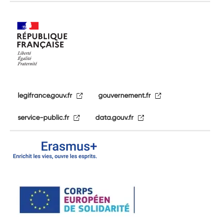
legifrance.gouv.fr
gouvernement.fr
service-public.fr
data.gouv.fr