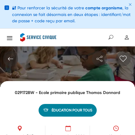
🔐
Pour renforcer la sécurité de votre
compte organisme
, la
i
connexion se fait désormais en deux étapes : identifiant/mot
de passe + code reçu par email.
0291728W - Ecole primaire publique Thomas Donnard
ÉDUCATION POUR TOUS