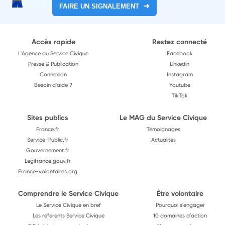
FAIRE UN SIGNALEMENT
Accès rapide
Restez connecté
L'Agence du Service Civique
Facebook
Presse & Publication
Linkedin
Connexion
Instagram
Besoin d'aide ?
Youtube
TikTok
Sites publics
Le MAG du Service Civique
France.fr
Témoignages
Service-Public.fr
Actualités
Gouvernement.fr
Legifrance.gouv.fr
France-volontaires.org
Comprendre le Service Civique
Être volontaire
Le Service Civique en bref
Pourquoi s'engager
Les référents Service Civique
10 domaines d'action