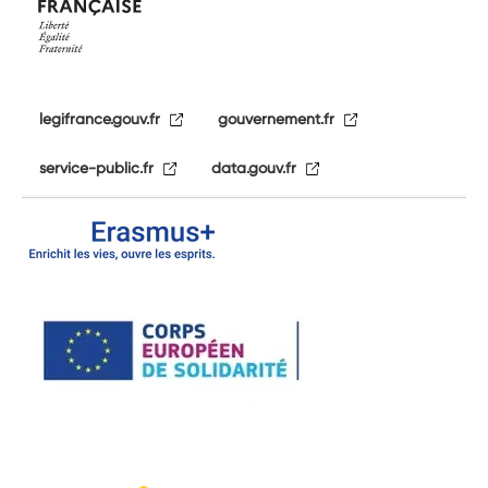
legifrance.gouv.fr
gouvernement.fr
service-public.fr
data.gouv.fr