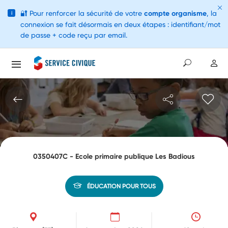
🔐
Pour renforcer la sécurité de votre
compte organisme
, la
i
connexion se fait désormais en deux étapes : identifiant/mot
de passe + code reçu par email.
0350407C - Ecole primaire publique Les Badious
ÉDUCATION POUR TOUS