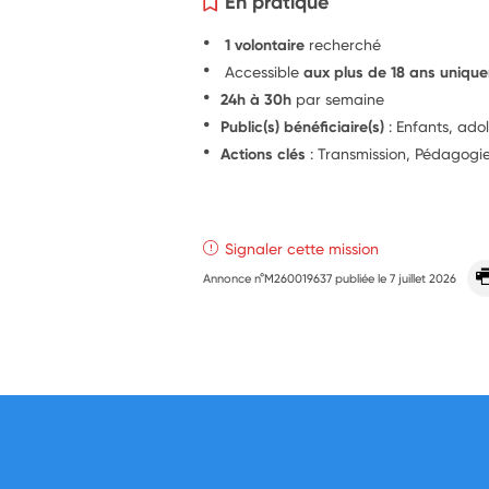
En pratique
1 volontaire
recherché
Accessible
aux plus de 18 ans uniqu
24h à 30h
par semaine
Public(s) bénéficiaire(s)
: Enfants, ado
Actions clés
: Transmission, Pédagogi
Signaler cette mission
Annonce n°M260019637 publiée le
7 juillet 2026