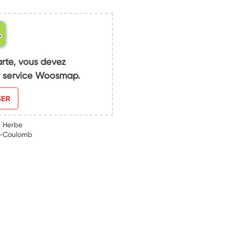
arte, vous devez
du service Woosmap.
SER
n Herbe
t-Coulomb