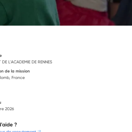
e
 DE L'ACADEMIE DE RENNES
on de la mission
lomb, France
u
re 2026
d'aide ?
sus de recrutement