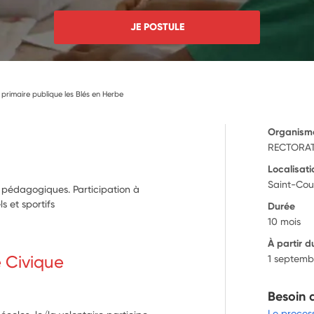
JE POSTULE
primaire publique les Blés en Herbe
Organism
RECTORAT
Localisati
Saint-Cou
t pédagogiques. Participation à
ls et sportifs
Durée
10 mois
À partir d
e Civique
1 septemb
Besoin 
Le proces