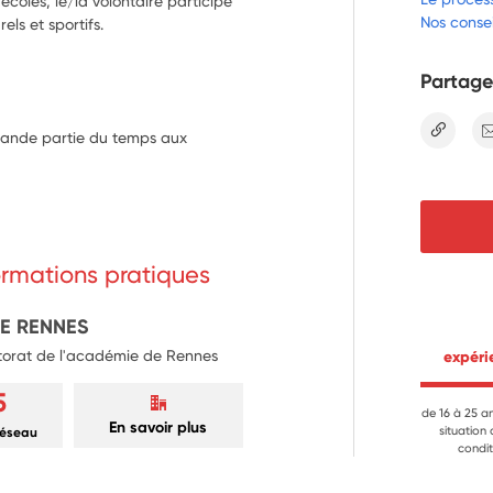
coles, le/la volontaire participe
Nos consei
els et sportifs.
Partage
lien
grande partie du temps aux 
formations pratiques
DE RENNES
ctorat de l'académie de Rennes
 expér
5
de 16 à 25 a
En savoir plus
situation
réseau
condit