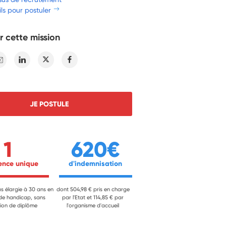
ls pour postuler
r cette mission
E-mail
Linkedin
Twitter
Facebook
JE POSTULE
1
620€
ience unique 
 d'indemnisation 
ns élargie à 30 ans en
dont 504,98 € pris en charge
 de handicap, sans
par l'Etat et 114,85 € par
ion de diplôme
l'organisme d'accueil