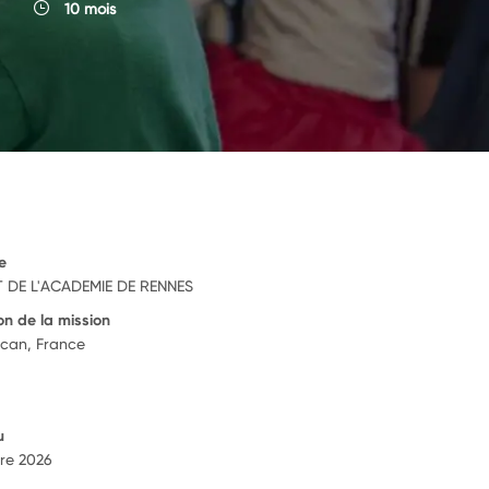
10 mois
e
 DE L'ACADEMIE DE RENNES
on de la mission
can, France
u
re 2026