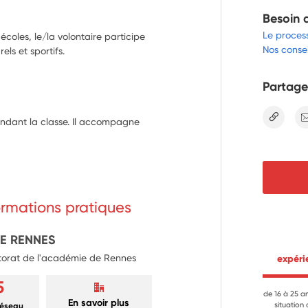
Besoin 
Le proces
coles, le/la volontaire participe
Nos consei
els et sportifs.
Partage
lien
endant la classe. Il accompagne 
formations pratiques
DE RENNES
ctorat de l'académie de Rennes
 expér
5
de 16 à 25 a
En savoir plus
situation
réseau