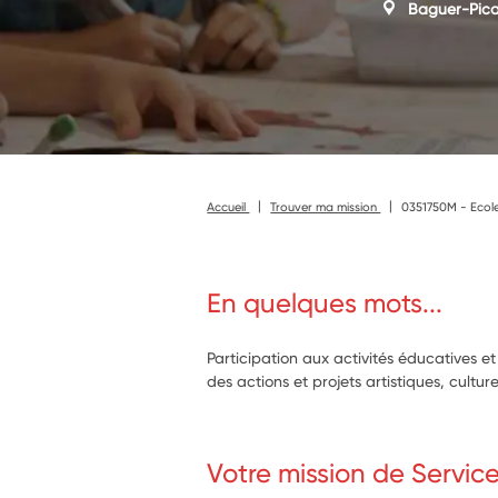
Baguer-Pic
Accueil
Trouver ma mission
0351750M - Ecole 
En quelques mots...
Participation aux activités éducatives e
des actions et projets artistiques, culture
Votre mission de Servic