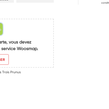
condit
arte, vous devez
du service Woosmap.
SER
 Trois Prunus