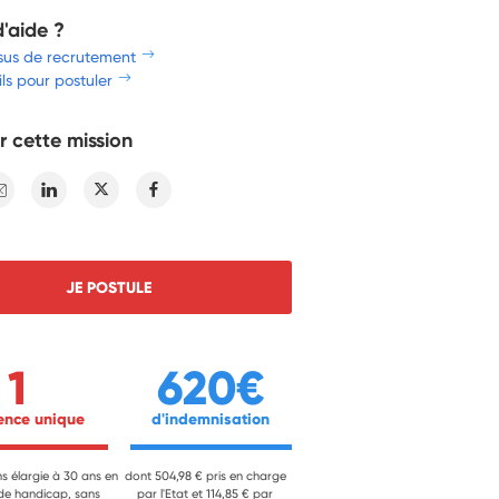
d'aide ?
sus de recrutement
ls pour postuler
r cette mission
E-mail
Linkedin
Twitter
Facebook
JE POSTULE
1
620€
ience unique 
 d'indemnisation 
ns élargie à 30 ans en
dont 504,98 € pris en charge
 de handicap, sans
par l'Etat et 114,85 € par