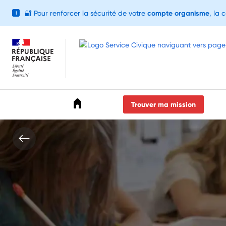
🔐
Pour renforcer la sécurité de votre
compte organisme
, la 
i
Accéder au menu
Accéder au contenu
Accéder au pied de page
Trouver ma mission