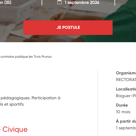
an
(35)
1 septembre 2026
JE POSTULE
primaire publique les Trois Prunus
Organism
RECTORAT
Localisati
Baguer-Pi
t pédagogiques. Participation à
ls et sportifs
Durée
10 mois
À partir d
e Civique
1 septemb