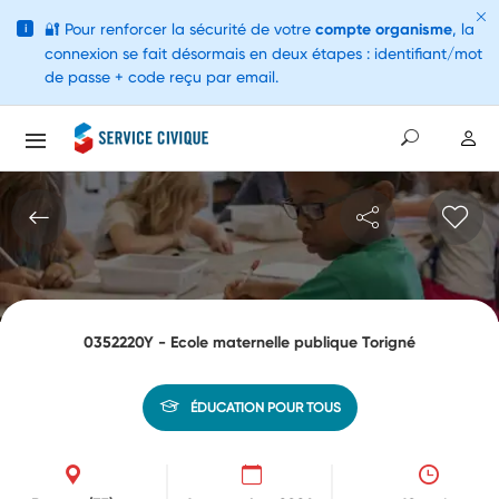
🔐
Pour renforcer la sécurité de votre
compte organisme
, la
i
connexion se fait désormais en deux étapes : identifiant/mot
de passe + code reçu par email.
0352220Y - Ecole maternelle publique Torigné
ÉDUCATION POUR TOUS