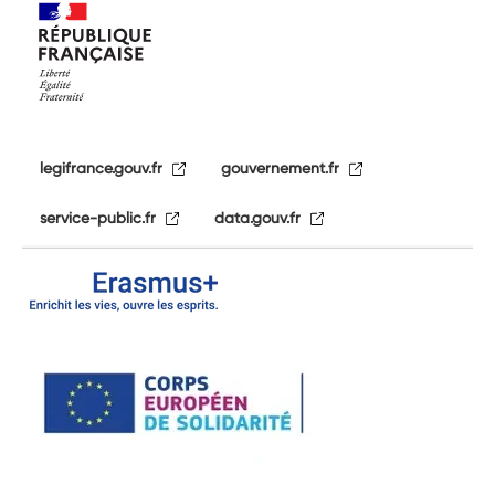
legifrance.gouv.fr
gouvernement.fr
service-public.fr
data.gouv.fr