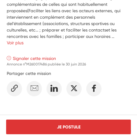
complémentaires de celles qui sont habituellement 
proposées(Faciliter les liens avec les acteurs externes, qui 
interviennent en complément des personnels 
del’établissement (associations, structures sportives ou 
culturelles, etc... ; préparer et faciliter les contactset les 
rencontres avec les familles ; participer aux horaires 
d'ouverture du CDI et contribuer à la mise àdisposition des 
Voir plus
ressources documentaires pour les internes ; aider les internes 
à l'apprentissage desleçons et à la réalisation des devoirs, 
Signaler cette mission
participer à la création d'outils de communication propre 
Annonce n°M260017486 publiée le
30 juin 2026
àl'internat (site web, publication interne, réseaux sociaux, 
Partager cette mission
brochures, etc.) ; contribuer au développementd'activités 
artistiques, culturelles et sportives ; développer des ateliers de 
jeux créatifs et éducatifs).
JE POSTULE