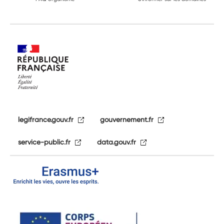
legifrance.gouv.fr
gouvernement.fr
service-public.fr
data.gouv.fr