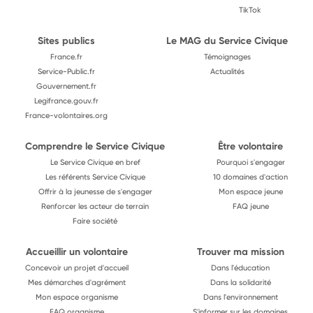
TikTok
Sites publics
Le MAG du Service Civique
France.fr
Témoignages
Service-Public.fr
Actualités
Gouvernement.fr
Legifrance.gouv.fr
France-volontaires.org
Comprendre le Service Civique
Être volontaire
Le Service Civique en bref
Pourquoi s'engager
Les référents Service Civique
10 domaines d'action
Offrir à la jeunesse de s'engager
Mon espace jeune
Renforcer les acteur de terrain
FAQ jeune
Faire société
Accueillir un volontaire
Trouver ma mission
Concevoir un projet d'accueil
Dans l'éducation
Mes démarches d'agrément
Dans la solidarité
Mon espace organisme
Dans l'environnement
FAQ organisme
S'informer sur les domaines