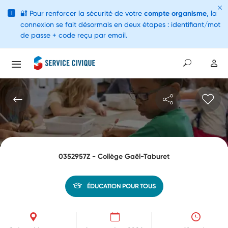
🔐
Pour renforcer la sécurité de votre
compte organisme
, la
i
connexion se fait désormais en deux étapes : identifiant/mot
de passe + code reçu par email.
0352957Z - Collège Gaël-Taburet
ÉDUCATION POUR TOUS