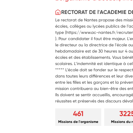
RECTORAT DE l'ACADEMIE D
Le rectorat de Nantes propose des missio
écoles, collèges ou lycées publics de l’a
type (https://www.ac-nantes.fr/recrute
). Pour candidater il faut être majeur. L'
le directeur ou la directrice de l'école 
hebdomadaire est de 30 heures sur 4 ou 5
écoles et des établissements. Vous bénéf
scolaires. L’indemnité est identique à cel
***** L’école doit se fonder sur le respec
dans toutes leurs différences et leur dive
entre les filles et les garçons et la prév
mission contribuera au bien-être des enf
Ils doivent se sentir accueillis, encouragé
réussites et préservés des discours déval
461
322
Missions de l'organisme
Missions du 