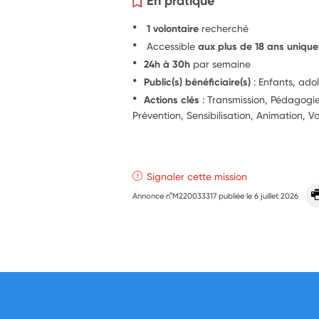
En pratique
1 volontaire
recherché
Accessible
aux plus de 18 ans uniqu
24h à 30h
par semaine
Public(s) bénéficiaire(s)
: Enfants, ado
Actions clés
: Transmission, Pédagog
Prévention, Sensibilisation, Animation, Va
Signaler cette mission
Annonce n°M220033317 publiée le
6 juillet 2026