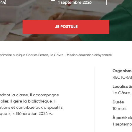
44)
1 septembre 2026
JE POSTULE
rimaire publique Charles Perron, Le Gâvre - Mission éducation citoyenneté
Organism
RECTORAT
Localisati
Le Gâvre,
endant la classe, il accompagne
ier. Il gère la bibliothèque. Il
Durée
tions et contribue aux dispositifs
10 mois
tique », « Génération 2024 »…
À partir d
1 septemb