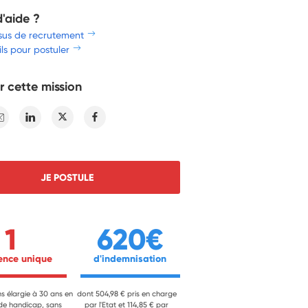
d'aide ?
sus de recrutement
ls pour postuler
r cette mission
E-mail
Linkedin
Twitter
Facebook
JE POSTULE
1
620€
ience unique 
 d'indemnisation 
ns élargie à 30 ans en
dont 504,98 € pris en charge
 de handicap, sans
par l'Etat et 114,85 € par