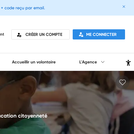
e + code reçu par email.
CRÉER UN COMPTE
ME CONNECTER
nt
Accueillir un volontaire
L'Agence
ucation citoyenneté