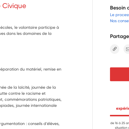
e Civique
Besoin 
Le proces
Nos consei
coles, le volontaire participe à
èves dans les domaines de la
Partage
lien
Préparation du matériel, remise en 
ée de la laïcité, journée de la 
tte contre le racisme et 
t, commémorations patriotiques, 
piades, journée internationale 
 expér
rgumentation : conseils d'élèves, 
de 16 à 25 a
situation