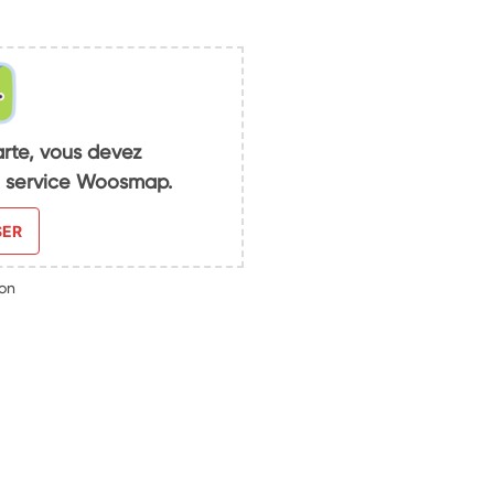
arte, vous devez
du service Woosmap.
SER
ron