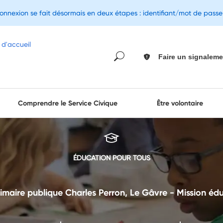
connexion se fait désormais en deux étapes : identifiant/mot de pass
Faire un signaleme
Comprendre le Service Civique
Être volontaire
ÉDUCATION POUR TOUS
maire publique Charles Perron, Le Gâvre - Mission éd