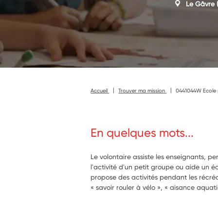
Le Gâvre
(
Accueil
Trouver ma mission
0441044W Ecole p
En quelques mots...
Le volontaire assiste les enseignants, p
l'activité d'un petit groupe ou aide un écol
propose des activités pendant les récréa
« savoir rouler à vélo », « aisance aqua