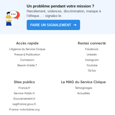
Un problème pendant votre mission ?
Harcèlement, violences, discrimination, manque à
l’éthique... : signalez-le.
FAIRE UN SIGNALEMENT
Accès rapide
Restez connecté
L'Agence du Service Civique
Facebook
Presse & Publication
Linkedin
Connexion
Instagram
Besoin d'aide ?
Youtube
TikTok
Sites publics
Le MAG du Service Civique
France.fr
Témoignages
Service-Public.fr
Actualités
Gouvernement.fr
Legifrance.gouv.fr
France-volontaires.org