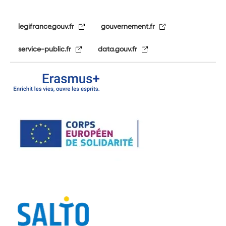
legifrance.gouv.fr
gouvernement.fr
service-public.fr
data.gouv.fr