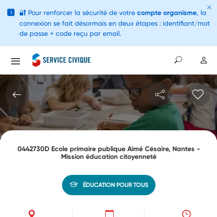
🔐
Pour renforcer la sécurité de votre
compte organisme
, la
i
connexion se fait désormais en deux étapes : identifiant/mot
de passe + code reçu par email.
0442730D Ecole primaire publique Aimé Césaire, Nantes -
Mission éducation citoyenneté
ÉDUCATION POUR TOUS