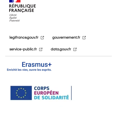
legifrance.gouv.fr
gouvernement.fr
service-public.fr
data.gouv.fr