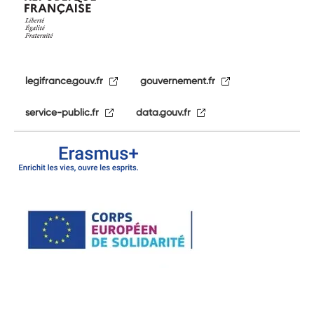
legifrance.gouv.fr
gouvernement.fr
service-public.fr
data.gouv.fr