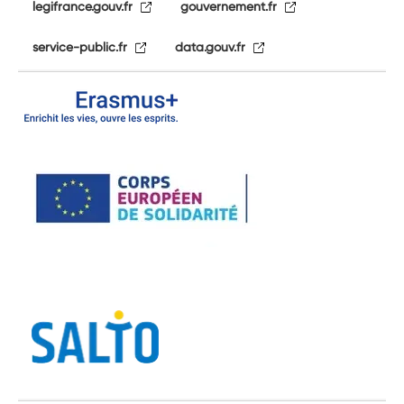
legifrance.gouv.fr
gouvernement.fr
service-public.fr
data.gouv.fr