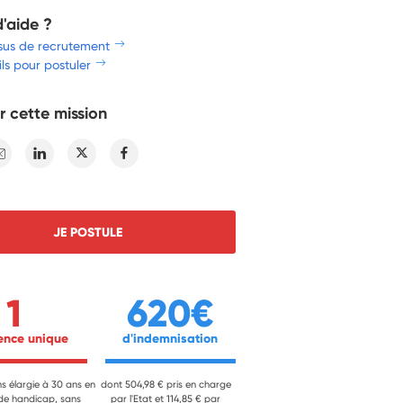
d'aide ?
sus de recrutement
ls pour postuler
r cette mission
E-mail
Linkedin
Twitter
Facebook
JE POSTULE
1
620€
ience unique 
 d'indemnisation 
ns élargie à 30 ans en
dont 504,98 € pris en charge
 de handicap, sans
par l'Etat et 114,85 € par