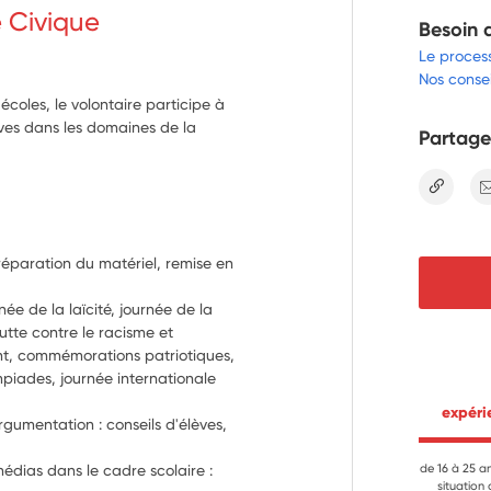
e Civique
Besoin 
Le proces
Nos consei
coles, le volontaire participe à
èves dans les domaines de la
Partage
lien
Préparation du matériel, remise en 
ée de la laïcité, journée de la 
tte contre le racisme et 
t, commémorations patriotiques, 
piades, journée internationale 
 expér
rgumentation : conseils d'élèves, 
dias dans le cadre scolaire : 
de 16 à 25 a
situation