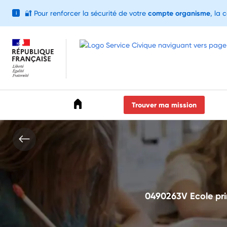
🔐
Pour renforcer la sécurité de votre
compte organisme
, la 
i
Accéder au menu
Accéder au contenu
Accéder au pied de page
Trouver ma mission
0490263V Ecole prim