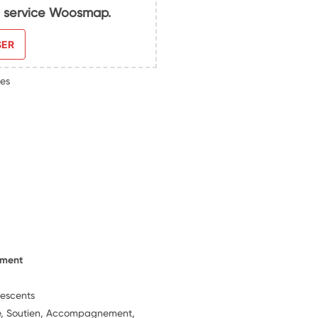
du service Woosmap.
SER
les
ement
lescents
ie, Soutien, Accompagnement,