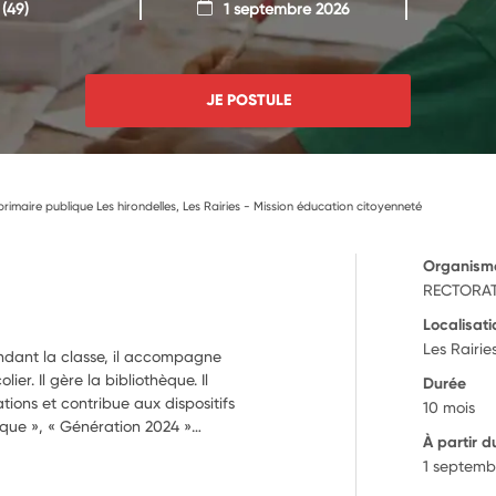
(49)
1 septembre 2026
JE POSTULE
imaire publique Les hirondelles, Les Rairies - Mission éducation citoyenneté
Organism
RECTORAT
Localisati
Les Rairie
endant la classe, il accompagne
ier. Il gère la bibliothèque. Il
Durée
tions et contribue aux dispositifs
10 mois
tique », « Génération 2024 »…
À partir d
1 septemb