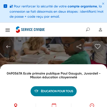
🔐
Pour renforcer la sécurité de votre
compte organisme
, la
i
connexion se fait désormais en deux étapes : identifiant/mot
de passe + code reçu par email.
0490567A Ecole primaire publique Paul Gauguin, Juvardeil -
Mission éducation citoyenneté
ÉDUCATION POUR TOUS