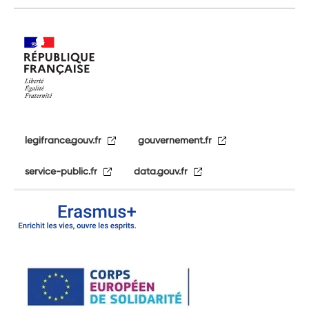
legifrance.gouv.fr
gouvernement.fr
service-public.fr
data.gouv.fr