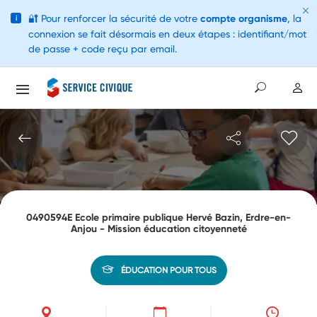
🔐
Pour renforcer la sécurité de votre
compte organisme
, la
i
connexion se fait désormais en deux étapes : identifiant/mot
de passe + code reçu par email.
0490594E Ecole primaire publique Hervé Bazin, Erdre-en-
Anjou - Mission éducation citoyenneté
ÉDUCATION POUR TOUS