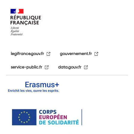
legifrance.gouv.fr
gouvernement.fr
service-public.fr
data.gouv.fr