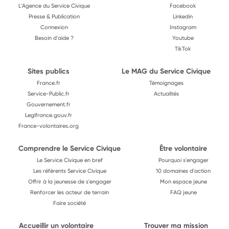
L'Agence du Service Civique
Facebook
Presse & Publication
Linkedin
Connexion
Instagram
Besoin d'aide ?
Youtube
TikTok
Sites publics
Le MAG du Service Civique
France.fr
Témoignages
Service-Public.fr
Actualités
Gouvernement.fr
Legifrance.gouv.fr
France-volontaires.org
Comprendre le Service Civique
Être volontaire
Le Service Civique en bref
Pourquoi s'engager
Les référents Service Civique
10 domaines d'action
Offrir à la jeunesse de s'engager
Mon espace jeune
Renforcer les acteur de terrain
FAQ jeune
Faire société
Accueillir un volontaire
Trouver ma mission