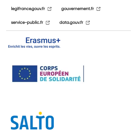
legifrance.gouv.fr
gouvernement.fr
service-public.fr
data.gouv.fr