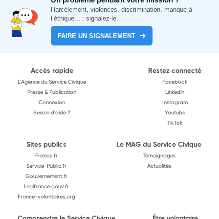
Harcèlement, violences, discrimination, manque à
l’éthique... : signalez-le.
FAIRE UN SIGNALEMENT
Accès rapide
Restez connecté
L'Agence du Service Civique
Facebook
Presse & Publication
Linkedin
Connexion
Instagram
Besoin d'aide ?
Youtube
TikTok
Sites publics
Le MAG du Service Civique
France.fr
Témoignages
Service-Public.fr
Actualités
Gouvernement.fr
Legifrance.gouv.fr
France-volontaires.org
Comprendre le Service Civique
Être volontaire