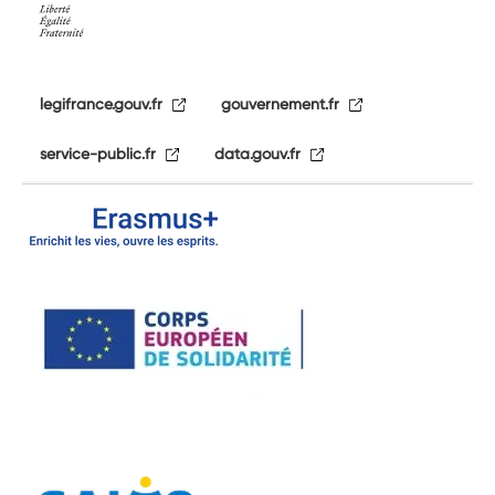
legifrance.gouv.fr
gouvernement.fr
service-public.fr
data.gouv.fr