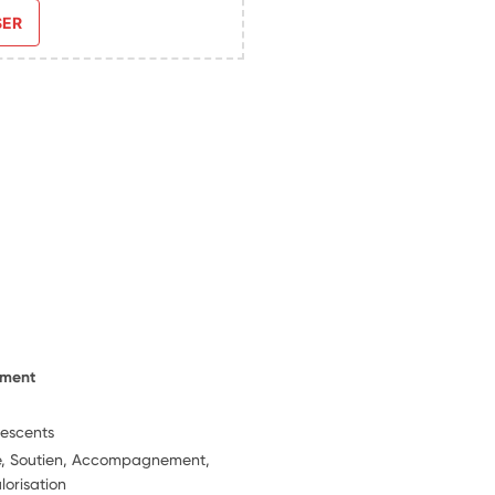
SER
ement
lescents
ie, Soutien, Accompagnement,
lorisation