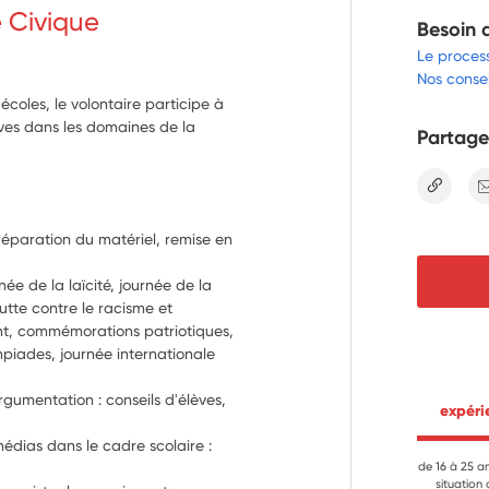
e Civique
Besoin 
Le proces
Nos consei
coles, le volontaire participe à
èves dans les domaines de la
Partage
lien
Préparation du matériel, remise en 
ée de la laïcité, journée de la 
tte contre le racisme et 
t, commémorations patriotiques, 
piades, journée internationale 
rgumentation : conseils d'élèves, 
 expér
dias dans le cadre scolaire : 
de 16 à 25 a
situation