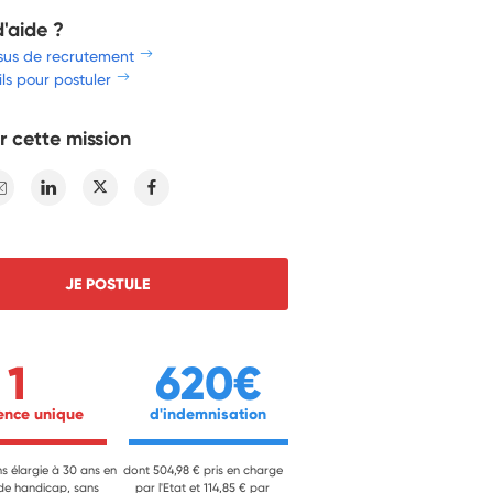
d'aide ?
sus de recrutement
ls pour postuler
r cette mission
E-mail
Linkedin
Twitter
Facebook
JE POSTULE
1
620€
ience unique 
 d'indemnisation 
ns élargie à 30 ans en
dont 504,98 € pris en charge
 de handicap, sans
par l'Etat et 114,85 € par