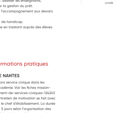
: assister les enseignants, 
condit
r la gestion du prêt.
our l’accompagnement aux devoirs 
on de handicap.
e en insistant auprès des élèves 
formations pratiques
E NANTES
ns service civique dans les
cadémie. Voir les fiches mission-
ment-de-services-civiques-124243
entretien de motivation se fait avec
ou le chef d’établissement. La durée
 jours selon l’organisation des