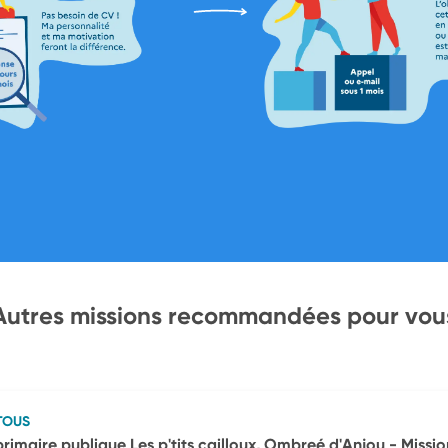
Autres missions recommandées pour vou
TOUS
rimaire publique Les p'tits cailloux, Ombreé d'Anjou - Missio