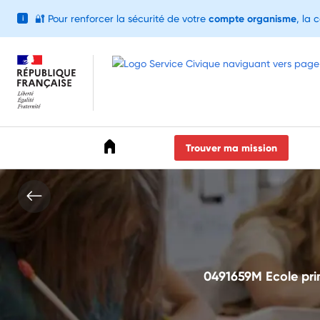
🔐
Pour renforcer la sécurité de votre
compte organisme
, la 
i
Accéder au menu
Accéder au contenu
Accéder au pied de page
Trouver ma mission
0491659M Ecole pri