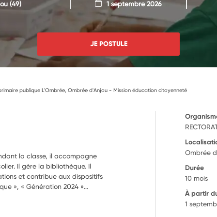
jou
(49)
1 septembre 2026
JE POSTULE
rimaire publique L'Ombrée, Ombrée d'Anjou - Mission éducation citoyenneté
Organism
RECTORAT
Localisati
Ombrée d'
endant la classe, il accompagne
ier. Il gère la bibliothèque. Il
Durée
tions et contribue aux dispositifs
10 mois
tique », « Génération 2024 »…
À partir d
1 septemb