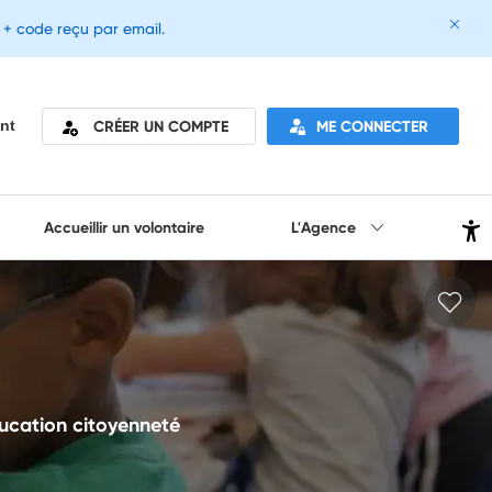
e + code reçu par email.
CRÉER UN COMPTE
ME CONNECTER
nt
Accueillir un volontaire
L'Agence
ucation citoyenneté