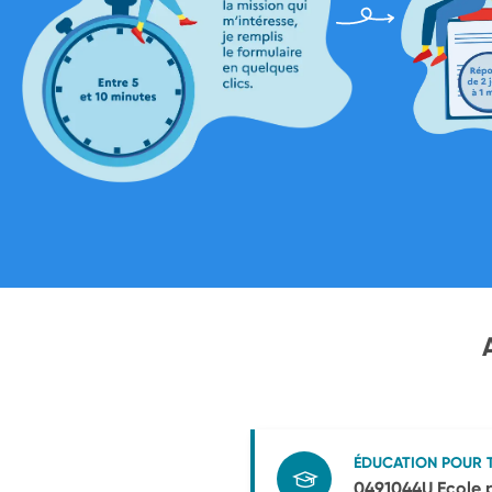
ÉDUCATION POUR 
0491044U Ecole p