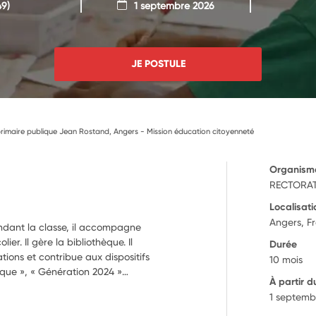
9)
1 septembre 2026
JE POSTULE
rimaire publique Jean Rostand, Angers - Mission éducation citoyenneté
Organism
RECTORAT
Localisati
Angers, F
endant la classe, il accompagne
ier. Il gère la bibliothèque. Il
Durée
tions et contribue aux dispositifs
10 mois
tique », « Génération 2024 »…
À partir d
1 septemb