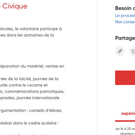
e Civique
Besoin 
Le proces
Nos consei
coles, le volontaire participe à
èves dans les domaines de la
Partage
lien
Préparation du matériel, remise en 
ée de la laïcité, journée de la 
tte contre le racisme et 
t, commémorations patriotiques, 
piades, journée internationale 
rgumentation : conseils d'élèves, 
 expér
dias dans le cadre scolaire : 
de 16 à 25 a
situation