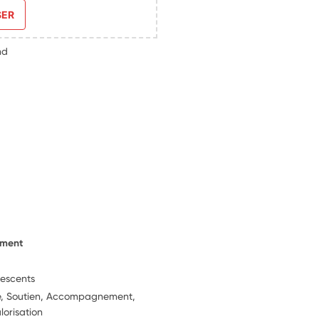
SER
nd
ement
lescents
ie, Soutien, Accompagnement,
lorisation