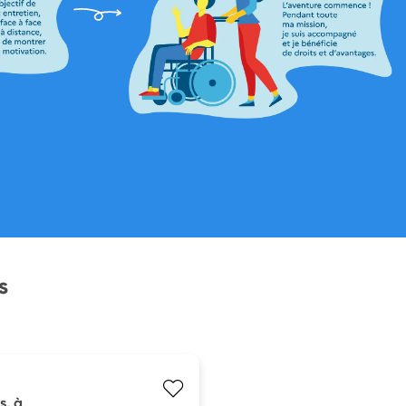
s
s, à