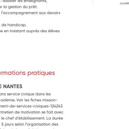
: assister les enseignants, 
condit
r la gestion du prêt.
our l’accompagnement aux devoirs 
on de handicap.
e en insistant auprès des élèves 
formations pratiques
E NANTES
ns service civique dans les
cadémie. Voir les fiches mission-
ment-de-services-civiques-124243
entretien de motivation se fait avec
ou le chef d’établissement. La durée
 jours selon l’organisation des