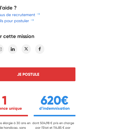
d'aide ?
sus de recrutement
ls pour postuler
r cette mission
E-mail
Linkedin
Twitter
Facebook
JE POSTULE
1
620€
ience unique 
 d'indemnisation 
ns élargie à 30 ans en
dont 504,98 € pris en charge
 de handicap, sans
par l'Etat et 114,85 € par