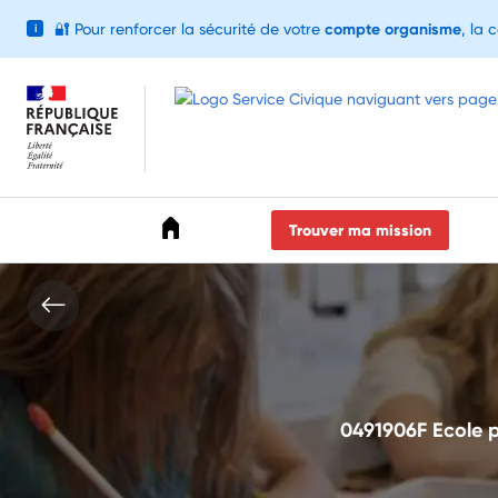
🔐
Pour renforcer la sécurité de votre
compte organisme
, la 
i
Accéder au menu
Accéder au contenu
Accéder au pied de page
Trouver ma mission
0491906F Ecole p