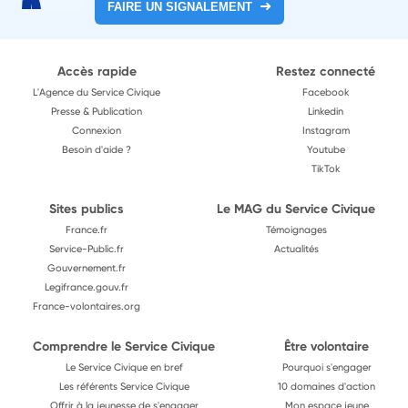
FAIRE UN SIGNALEMENT
Accès rapide
Restez connecté
L'Agence du Service Civique
Facebook
Presse & Publication
Linkedin
Connexion
Instagram
Besoin d'aide ?
Youtube
TikTok
Sites publics
Le MAG du Service Civique
France.fr
Témoignages
Service-Public.fr
Actualités
Gouvernement.fr
Legifrance.gouv.fr
France-volontaires.org
Comprendre le Service Civique
Être volontaire
Le Service Civique en bref
Pourquoi s'engager
Les référents Service Civique
10 domaines d'action
Offrir à la jeunesse de s'engager
Mon espace jeune