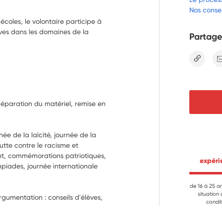
Nos consei
coles, le volontaire participe à
èves dans les domaines de la
Partage
lien
Préparation du matériel, remise en 
ée de la laïcité, journée de la 
tte contre le racisme et 
t, commémorations patriotiques, 
 expér
piades, journée internationale 
de 16 à 25 a
situation
rgumentation : conseils d'élèves, 
condit