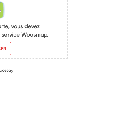
arte, vous devez
du service Woosmap.
SER
ouessay