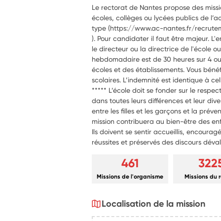
Le rectorat de Nantes propose des missio
écoles, collèges ou lycées publics de l’a
type (https://www.ac-nantes.fr/recrute
). Pour candidater il faut être majeur. L'
le directeur ou la directrice de l'école 
hebdomadaire est de 30 heures sur 4 ou 5
écoles et des établissements. Vous bénéf
scolaires. L’indemnité est identique à cel
***** L’école doit se fonder sur le respec
dans toutes leurs différences et leur dive
entre les filles et les garçons et la prév
mission contribuera au bien-être des enf
Ils doivent se sentir accueillis, encouragé
réussites et préservés des discours déval
461
322
Missions de l'organisme
Missions du 
Localisation de la mission