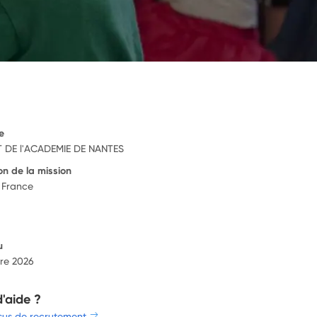
e
 DE l'ACADEMIE DE NANTES
on de la mission
 France
u
re 2026
d'aide ?
sus de recrutement