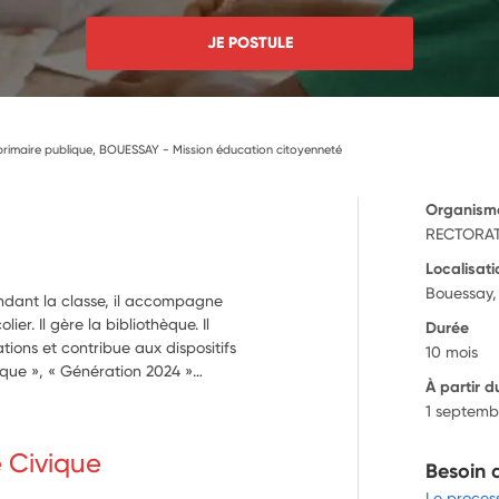
JE POSTULE
rimaire publique, BOUESSAY - Mission éducation citoyenneté
Organism
RECTORAT
Localisati
Bouessay,
endant la classe, il accompagne
ier. Il gère la bibliothèque. Il
Durée
tions et contribue aux dispositifs
10 mois
tique », « Génération 2024 »…
À partir d
1 septemb
e Civique
Besoin 
Le proces