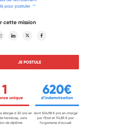
ls pour postuler
r cette mission
E-mail
Linkedin
Twitter
Facebook
JE POSTULE
1
620€
ience unique 
 d'indemnisation 
ns élargie à 30 ans en
dont 504,98 € pris en charge
 de handicap, sans
par l'Etat et 114,85 € par
ion de diplôme
l'organisme d'accueil