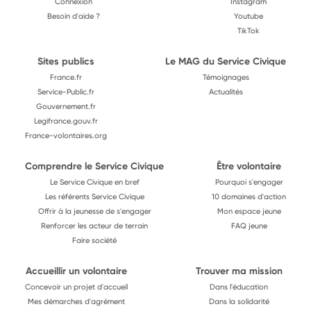
Connexion
Instagram
Besoin d'aide ?
Youtube
TikTok
Sites publics
Le MAG du Service Civique
France.fr
Témoignages
Service-Public.fr
Actualités
Gouvernement.fr
Legifrance.gouv.fr
France-volontaires.org
Comprendre le Service Civique
Être volontaire
Le Service Civique en bref
Pourquoi s'engager
Les référents Service Civique
10 domaines d'action
Offrir à la jeunesse de s'engager
Mon espace jeune
Renforcer les acteur de terrain
FAQ jeune
Faire société
Accueillir un volontaire
Trouver ma mission
Concevoir un projet d'accueil
Dans l'éducation
Mes démarches d'agrément
Dans la solidarité