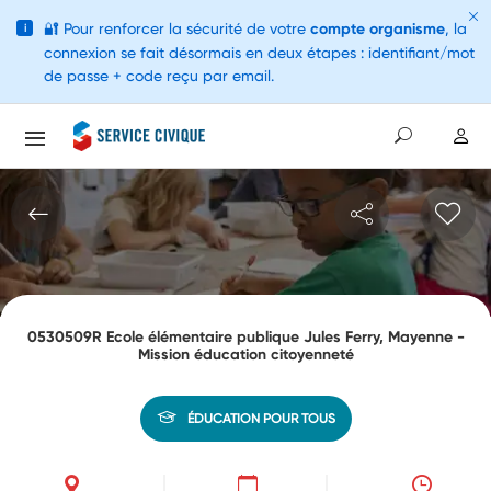
🔐
Pour renforcer la sécurité de votre
compte organisme
, la
i
connexion se fait désormais en deux étapes : identifiant/mot
de passe + code reçu par email.
0530509R Ecole élémentaire publique Jules Ferry, Mayenne -
Mission éducation citoyenneté
ÉDUCATION POUR TOUS