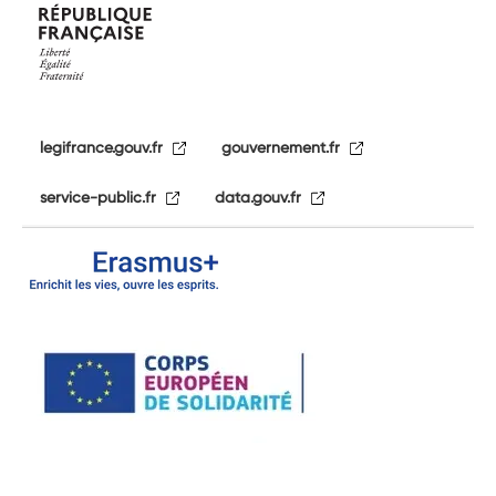
legifrance.gouv.fr
gouvernement.fr
service-public.fr
data.gouv.fr