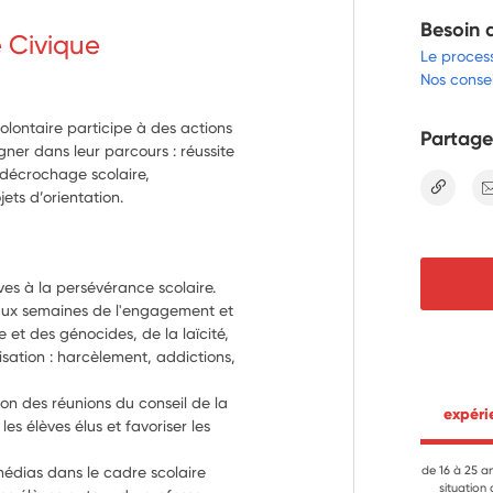
Besoin 
e Civique
Le proces
Nos consei
olontaire participe à des actions
Partage
ner dans leur parcours : réussite
 décrochage scolaire,
lien
ets d’orientation.
tives à la persévérance scolaire.
aux semaines de l'engagement et 
et des génocides, de la laïcité, 
isation : harcèlement, addictions, 
ion des réunions du conseil de la 
 expér
 élèves élus et favoriser les 
dias dans le cadre scolaire 
de 16 à 25 a
situation