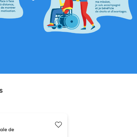
s
ale de