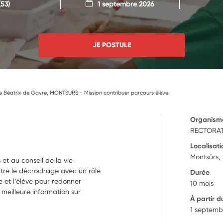
53)
1 septembre 2026
JE POSTULE
 Béatrix de Gavre, MONTSURS - Mission contribuer parcours élève
Organism
RECTORAT
Localisati
Montsûrs,
 et au conseil de la vie
ontre le décrochage avec un rôle
Durée
le et l’élève pour redonner
10 mois
e meilleure information sur
À partir d
1 septemb