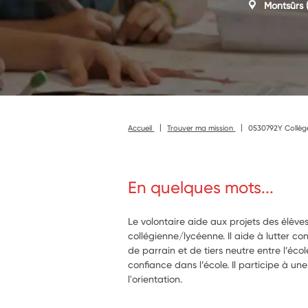
Montsûrs
(
Accueil
Trouver ma mission
0530792Y Collège
En quelques mots...
Le volontaire aide aux projets des élèves
collégienne/lycéenne. Il aide à lutter c
de parrain et de tiers neutre entre l’éco
confiance dans l’école. Il participe à un
l'orientation.