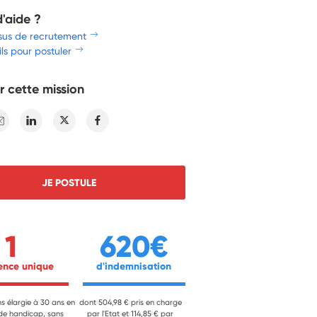
d'aide ?
sus de recrutement
ls pour postuler
r cette mission
E-mail
Linkedin
Twitter
Facebook
JE POSTULE
1
620€
ience unique 
 d'indemnisation 
ns élargie à 30 ans en
dont 504,98 € pris en charge
 de handicap, sans
par l'Etat et 114,85 € par