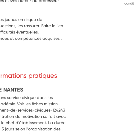
es élèves autour du professeur 
condit
es jeunes en risque de 
tions, les rassurer. Faire le lien 
avec les professeurs pour résoudre les difficultés éventuelles. 
sances et compétences acquises : 
formations pratiques
E NANTES
ns service civique dans les
cadémie. Voir les fiches mission-
ment-de-services-civiques-124243
entretien de motivation se fait avec
ou le chef d’établissement. La durée
 jours selon l’organisation des