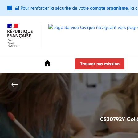
🔐
Pour renforcer la sécurité de votre
compte organisme
, la 
i
Accéder au menu
Accéder au contenu
Accéder au pied de page
Trouver ma mission
0530792Y Collè