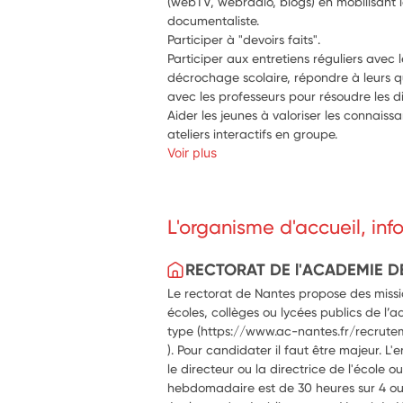
(webTV, webradio, blogs) en mobilisant l
documentaliste. 
Participer à "devoirs faits".
Participer aux entretiens réguliers avec l
décrochage scolaire, répondre à leurs ques
Aider les jeunes à valoriser les connais
ateliers interactifs en groupe.
Voir plus
L'organisme d'accueil, in
RECTORAT DE l'ACADEMIE D
Le rectorat de Nantes propose des missio
écoles, collèges ou lycées publics de l’a
type (https://www.ac-nantes.fr/recrute
). Pour candidater il faut être majeur. L'
le directeur ou la directrice de l'école 
hebdomadaire est de 30 heures sur 4 ou 5