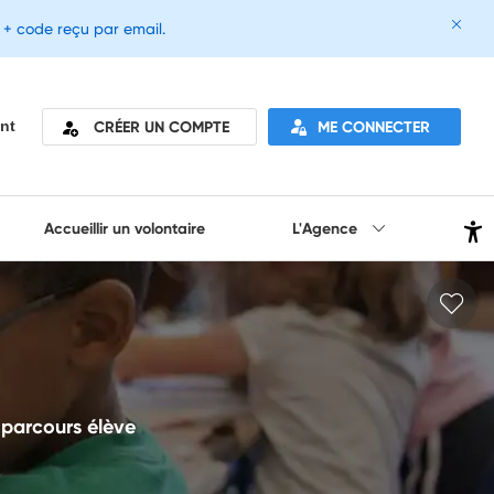
e + code reçu par email.
CRÉER UN COMPTE
ME CONNECTER
nt
Accueillir un volontaire
L'Agence
 parcours élève