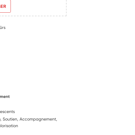
SER
ûrs
ement
lescents
ie, Soutien, Accompagnement,
lorisation